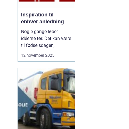
Inspiration til
enhver anledning
Nogle gange løber
idéerne tør. Det kan være
til fødselsdagen,
borddækningen eller en
12 november 2025
særlig gave. Vi kender
det godt – man vil gerne
gøre noget særligt, men
ender i de samme
rutiner. De...