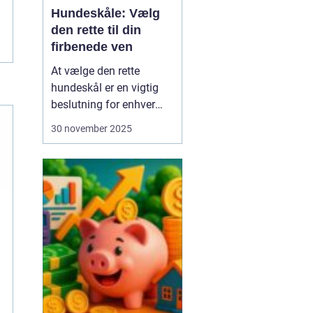
Hundeskåle: Vælg
den rette til din
firbenede ven
At vælge den rette
hundeskål er en vigtig
beslutning for enhver
hundeejer. Hundeskåle er
30 november 2025
ikke bare et sted, hvor
din hund får sine
måltider serveret; det er
en del af din hunds
daglige rutine og kan
have stor betydning f...