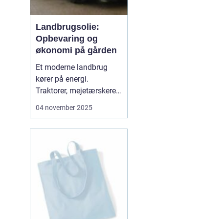
Landbrugsolie:
Opbevaring og
økonomi på gården
Et moderne landbrug
kører på energi.
Traktorer, mejetærskere,
transport, tørring af korn
04 november 2025
og opvarmning af
bygninger kræver stabile
brændsler og
smøremidler. Vi
gennemgår her, hvad du
skal vide for at...