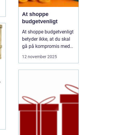
At shoppe
budgetvenligt
At shoppe budgetvenligt
betyder ikke, at du skal
gå på kompromis med
kvalitet eller stil. Det
12 november 2025
handler om at være
bevidst om, hvordan du
bruger dine penge, og
hvordan du kan få mest
muligt ud af dit budget.
Mange tror, at det k...