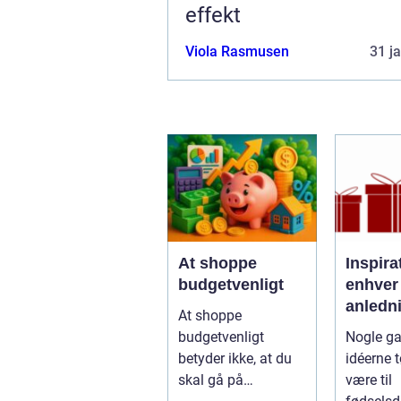
effekt
Viola Rasmusen
31 j
At shoppe
Inspirat
budgetvenligt
enhver
anledn
At shoppe
budgetvenligt
Nogle ga
betyder ikke, at du
idéerne t
skal gå på
være til