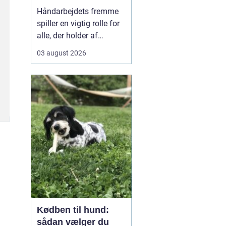
kreativ ro
Håndarbejdets fremme
spiller en vigtig rolle for
alle, der holder af
broderi, strik og kreativt
03 august 2026
arbejde med garn. Når vi
taler om klassisk dansk
broderi og smukke
tekstiler, handler det
både om gode
materialer, tydelige
mønst...
Kødben til hund:
sådan vælger du