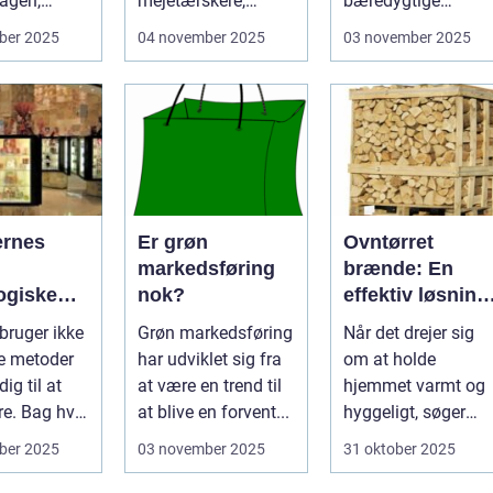
agen,
mejetærskere,
bæredygtige
transport, tø...
løsninger, bliver
ber 2025
04 november 2025
03 november 2025
produkter...
ernes
Er grøn
Ovntørret
markedsføring
brænde: En
ogiske
nok?
effektiv løsning
til opvarmning
 bruger ikke
Grøn markedsføring
Når det drejer sig
ge metoder
har udviklet sig fra
om at holde
dig til at
at være en trend til
hjemmet varmt og
e. Bag hver
at blive en forvent...
hyggeligt, søger
mange efter en
ber 2025
03 november 2025
31 oktober 2025
bæ...