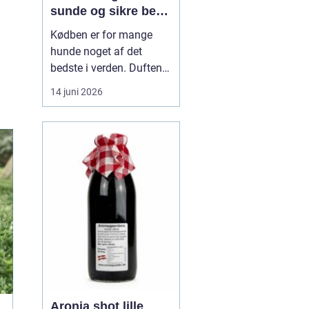
sunde og sikre ben
til din hund
Kødben er for mange
hunde noget af det
bedste i verden. Duften
af tørret okseknogle eller
14 juni 2026
et lækkert marvben kan
få selv den mest kræsne
hund til at spidse ører.
Men hvordan vælger
man kødben, som b...
Aronia shot lille