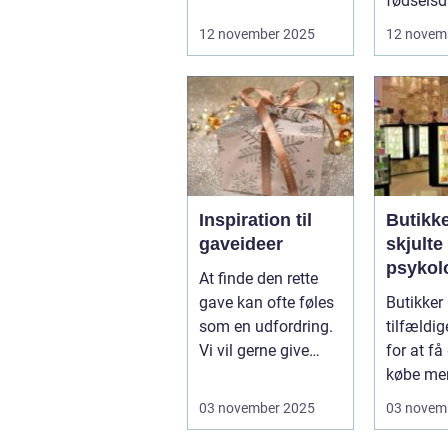
kompromis med
fødselsd
kvalitet eller stil...
bord...
12 november 2025
12 novem
Inspiration til
Butikk
gaveideer
skjulte
psykol
At finde den rette
tricks
gave kan ofte føles
Butikker
som en udfordring.
tilfældi
Vi vil gerne give
for at få 
noget, der ikke b...
købe mer
...
03 november 2025
03 novem