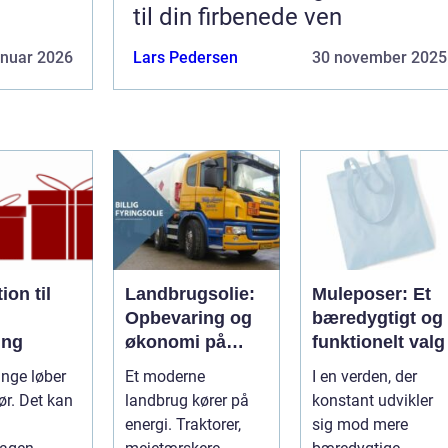
til din firbenede ven
anuar 2026
Lars Pedersen
30 november 2025
ion til
Landbrugsolie:
Muleposer: Et
Opbevaring og
bæredygtigt og
ing
økonomi på
funktionelt valg
gården
nge løber
Et moderne
I en verden, der
ør. Det kan
landbrug kører på
konstant udvikler
energi. Traktorer,
sig mod mere