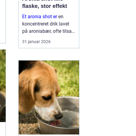
flaske, stor effekt
Et aronia shot er
en
koncentreret drik lavet
på aroniabær, ofte tilsat
andre frugter og
31 januar 2026
krydderier. Mange bruger
det som en daglig rutine,
lidt som en vitaminpille i
fl...