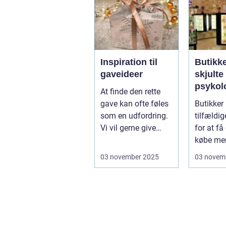
Inspiration til
Butikk
gaveideer
skjulte
psykol
At finde den rette
tricks
gave kan ofte føles
Butikker
som en udfordring.
tilfældi
Vi vil gerne give
for at få 
noget, der ikke b...
købe mer
...
03 november 2025
03 novem