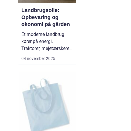
Landbrugsolie:
Opbevaring og
økonomi på gården
Et moderne landbrug
kører på energi.
Traktorer, mejetærskere,
transport, tørring af korn
04 november 2025
og opvarmning af
bygninger kræver stabile
brændsler og
smøremidler. Vi
gennemgår her, hvad du
skal vide for at...