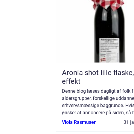
Aronia shot lille flaske, stor
effekt
Denne blog læses dagligt af folk fr
aldersgrupper, forskellige uddann
erhvervsmæssige baggrunde. Hvi
ønsker at annoncere på siden, så ha
muligheder. Bannerannoncering er 
Viola Rasmusen
31 j
mulighederne. Vil du gerne vide me