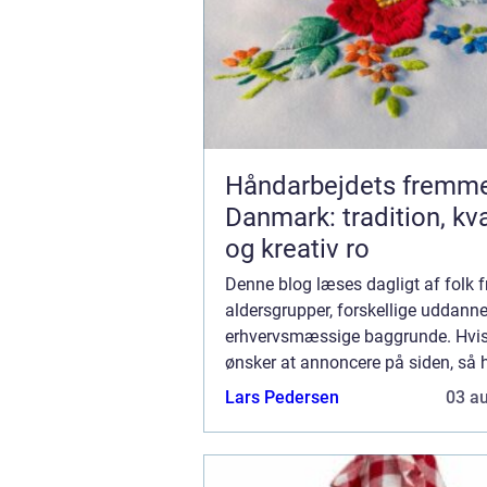
Håndarbejdets fremme
Danmark: tradition, kva
og kreativ ro
Denne blog læses dagligt af folk fr
aldersgrupper, forskellige uddann
erhvervsmæssige baggrunde. Hvi
ønsker at annoncere på siden, så ha
muligheder. Bannerannoncering er 
Lars Pedersen
03 a
mulighederne. Vil du gerne vide me