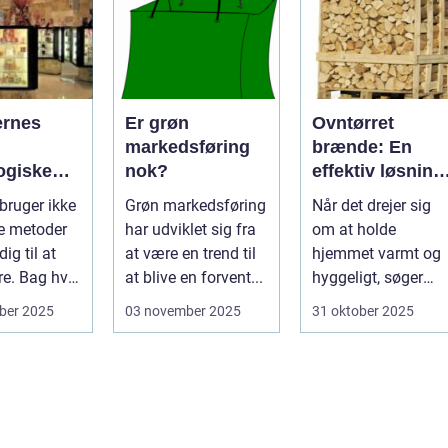
ernes
Er grøn
Ovntørret
markedsføring
brænde: En
ogiske
nok?
effektiv løsning
til opvarmning
 bruger ikke
Grøn markedsføring
Når det drejer sig
ge metoder
har udviklet sig fra
om at holde
dig til at
at være en trend til
hjemmet varmt og
e. Bag hver
at blive en forvent...
hyggeligt, søger
mange efter en
ber 2025
03 november 2025
31 oktober 2025
bæ...