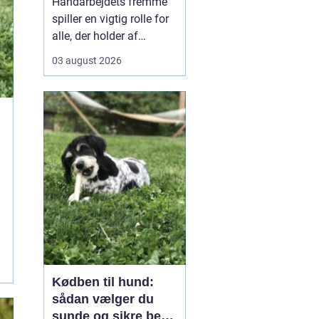
Håndarbejdets fremme
spiller en vigtig rolle for
alle, der holder af
broderi, strik og kreativt
03 august 2026
arbejde med garn. Når vi
taler om klassisk dansk
broderi og smukke
tekstiler, handler det
både om gode
materialer, tydelige
mønst...
Kødben til hund:
sådan vælger du
sunde og sikre ben