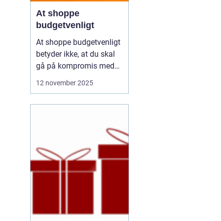
At shoppe
budgetvenligt
At shoppe budgetvenligt
betyder ikke, at du skal
gå på kompromis med
kvalitet eller stil. Det
12 november 2025
handler om at være
bevidst om, hvordan du
bruger dine penge, og
hvordan du kan få mest
muligt ud af dit budget.
Mange tror, at det k...