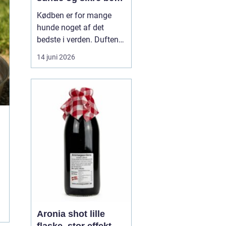
til din hund
Kødben er for mange
hunde noget af det
bedste i verden. Duften
af tørret okseknogle eller
14 juni 2026
et lækkert marvben kan
få selv den mest kræsne
hund til at spidse ører.
Men hvordan vælger
man kødben, som b...
Aronia shot lille