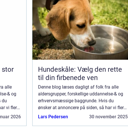
Hundeskåle: Vælg den rette
til din firbenede ven
a alle
Denne blog læses dagligt af folk fra alle
else-& og
aldersgrupper, forskellige uddannelse-& og
s du
erhvervsmæssige baggrunde. Hvis du
r vi flere
ønsker at annoncere på siden, så har vi flere
blot én af
muligheder. Bannerannoncering er blot én af
anuar 2026
Lars Pedersen
30 november 2025
re...
mulighederne. Vil du gerne vide mere...