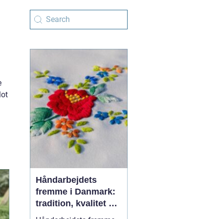
e
lot
Håndarbejdets
fremme i Danmark:
tradition, kvalitet og
kreativ ro