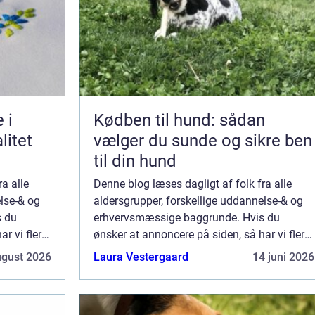
 i
Kødben til hund: sådan
litet
vælger du sunde og sikre ben
til din hund
a alle
Denne blog læses dagligt af folk fra alle
else-& og
aldersgrupper, forskellige uddannelse-& og
s du
erhvervsmæssige baggrunde. Hvis du
r vi flere
ønsker at annoncere på siden, så har vi flere
blot én af
muligheder. Bannerannoncering er blot én af
ugust 2026
Laura Vestergaard
14 juni 2026
re...
mulighederne. Vil du gerne vide mere...