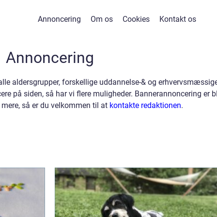
Annoncering
Om os
Cookies
Kontakt os
Annoncering
 alle aldersgrupper, forskellige uddannelse-& og erhvervsmæssig
re på siden, så har vi flere muligheder. Bannerannoncering er b
e mere, så er du velkommen til at
kontakte redaktionen
.