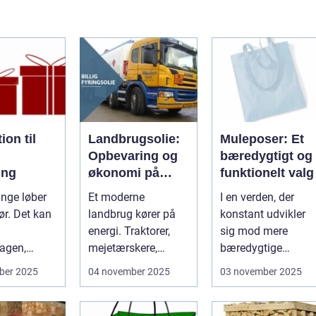
ion til
Landbrugsolie:
Muleposer: Et
Opbevaring og
bæredygtigt og
ing
økonomi på
funktionelt valg
gården
nge løber
Et moderne
I en verden, der
ør. Det kan
landbrug kører på
konstant udvikler
energi. Traktorer,
sig mod mere
agen,
mejetærskere,
bæredygtige
transport, tø...
løsninger, bliver
ber 2025
04 november 2025
03 november 2025
produkter...