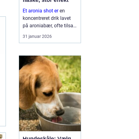
flaske, stor effekt
Et aronia shot er
en
koncentreret drik lavet
på aroniabær, ofte tilsat
andre frugter og
31 januar 2026
krydderier. Mange bruger
det som en daglig rutine,
lidt som en vitaminpille i
fl...
Hundeskåle: Vælg