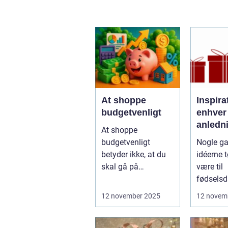
At shoppe
Inspirat
budgetvenligt
enhver
anledn
At shoppe
budgetvenligt
Nogle ga
betyder ikke, at du
idéerne t
skal gå på
være til
kompromis med
fødselsd
kvalitet eller stil...
bord...
12 november 2025
12 novem