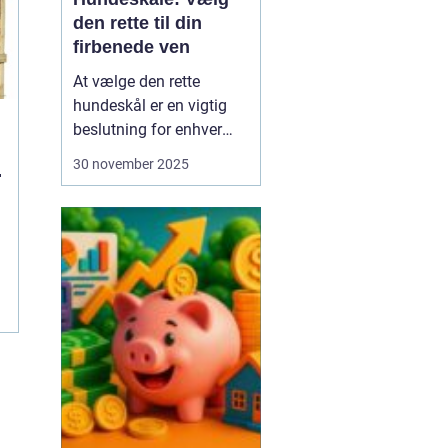
den rette til din
firbenede ven
At vælge den rette
hundeskål er en vigtig
beslutning for enhver
hundeejer. Hundeskåle er
30 november 2025
ikke bare et sted, hvor
din hund får sine
måltider serveret; det er
en del af din hunds
daglige rutine og kan
have stor betydning f...