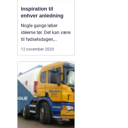
Inspiration til
enhver anledning
Nogle gange løber
idéerne tør. Det kan være
til fødselsdagen,
borddækningen eller en
12 november 2025
særlig gave. Vi kender
det godt – man vil gerne
gøre noget særligt, men
ender i de samme
rutiner. De...