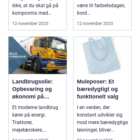
ikke, at du skal gå på
være til fødselsdagen,
kompromis med
bord...
kvalitet eller stil...
12 november 2025
12 november 2025
Landbrugsolie:
Muleposer: Et
Opbevaring og
bæredygtigt og
økonomi på
funktionelt valg
gården
Et moderne landbrug
I en verden, der
kører på energi.
konstant udvikler sig
Traktorer,
mod mere bæredygtige
mejetærskere,
løsninger, bliver
transport, tø...
produkter...