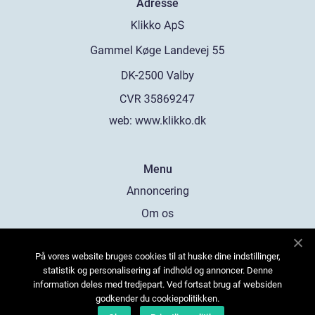
Adresse
web:
www.klikko.dk
Menu
Annoncering
Om os
Cookies
På vores website bruges cookies til at huske dine indstillinger,
Kontakt os
statistik og personalisering af indhold og annoncer. Denne
Sitemap
information deles med tredjepart. Ved fortsat brug af websiden
godkender du cookiepolitikken.