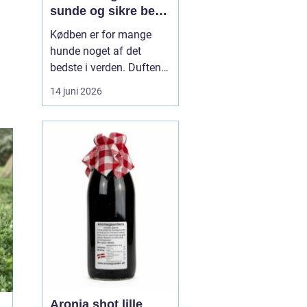
sunde og sikre ben
til din hund
Kødben er for mange
hunde noget af det
bedste i verden. Duften
af tørret okseknogle eller
14 juni 2026
et lækkert marvben kan
få selv den mest kræsne
hund til at spidse ører.
Men hvordan vælger
man kødben, som b...
Aronia shot lille