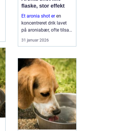
flaske, stor effekt
Et aronia shot er
en
koncentreret drik lavet
på aroniabær, ofte tilsat
andre frugter og
31 januar 2026
krydderier. Mange bruger
det som en daglig rutine,
lidt som en vitaminpille i
fl...