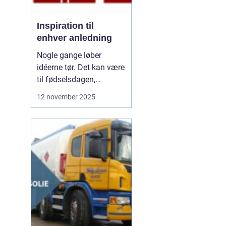
Inspiration til
enhver anledning
Nogle gange løber
idéerne tør. Det kan være
til fødselsdagen,
borddækningen eller en
12 november 2025
særlig gave. Vi kender
det godt – man vil gerne
gøre noget særligt, men
ender i de samme
rutiner. De...