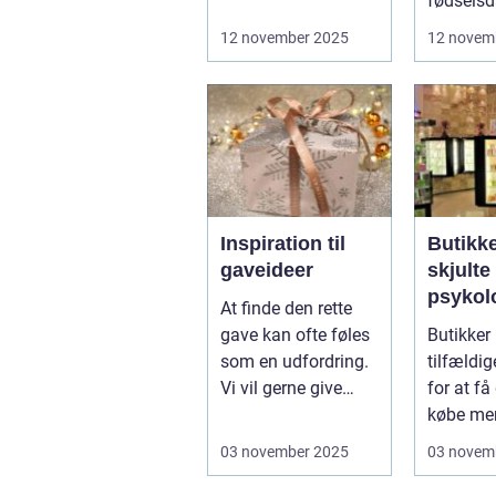
kompromis med
fødselsd
kvalitet eller stil...
bord...
12 november 2025
12 novem
Inspiration til
Butikk
gaveideer
skjulte
psykol
At finde den rette
tricks
gave kan ofte føles
Butikker
som en udfordring.
tilfældi
Vi vil gerne give
for at få 
noget, der ikke b...
købe mer
...
03 november 2025
03 novem