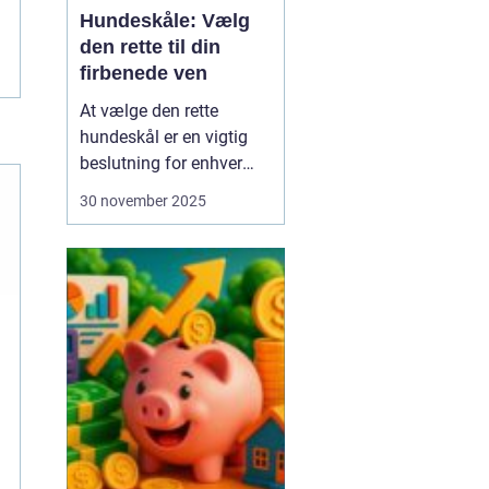
Hundeskåle: Vælg
den rette til din
firbenede ven
At vælge den rette
hundeskål er en vigtig
beslutning for enhver
hundeejer. Hundeskåle er
30 november 2025
ikke bare et sted, hvor
din hund får sine
måltider serveret; det er
en del af din hunds
daglige rutine og kan
have stor betydning f...