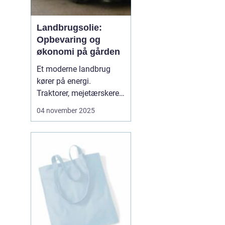
Landbrugsolie:
Opbevaring og
økonomi på gården
Et moderne landbrug
kører på energi.
Traktorer, mejetærskere,
transport, tørring af korn
04 november 2025
og opvarmning af
bygninger kræver stabile
brændsler og
smøremidler. Vi
gennemgår her, hvad du
skal vide for at...