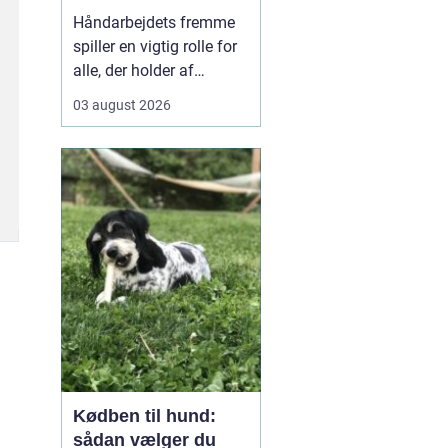
kreativ ro
Håndarbejdets fremme
spiller en vigtig rolle for
alle, der holder af
broderi, strik og kreativt
03 august 2026
arbejde med garn. Når vi
taler om klassisk dansk
broderi og smukke
tekstiler, handler det
både om gode
materialer, tydelige
mønst...
Kødben til hund:
sådan vælger du