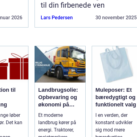
til din firbenede ven
anuar 2026
Lars Pedersen
30 november 2025
ion til
Landbrugsolie:
Muleposer: Et
Opbevaring og
bæredygtigt og
ing
økonomi på
funktionelt valg
gården
nge løber
Et moderne
I en verden, der
ør. Det kan
landbrug kører på
konstant udvikler
energi. Traktorer,
sig mod mere