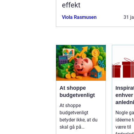
effekt
Viola Rasmusen
31 j
At shoppe
Inspirat
budgetvenligt
enhver
anledn
At shoppe
budgetvenligt
Nogle ga
betyder ikke, at du
idéerne t
skal gå på
være til