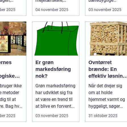
agen,
mejetærskere,
bæredygtige
transport, tø...
løsninger, bliver
ber 2025
04 november 2025
03 november 2025
produkter...
ernes
Er grøn
Ovntørret
markedsføring
brænde: En
ogiske
nok?
effektiv løsning
til opvarmning
 bruger ikke
Grøn markedsføring
Når det drejer sig
ge metoder
har udviklet sig fra
om at holde
dig til at
at være en trend til
hjemmet varmt og
e. Bag hver
at blive en forvent...
hyggeligt, søger
mange efter en
ber 2025
03 november 2025
31 oktober 2025
bæ...