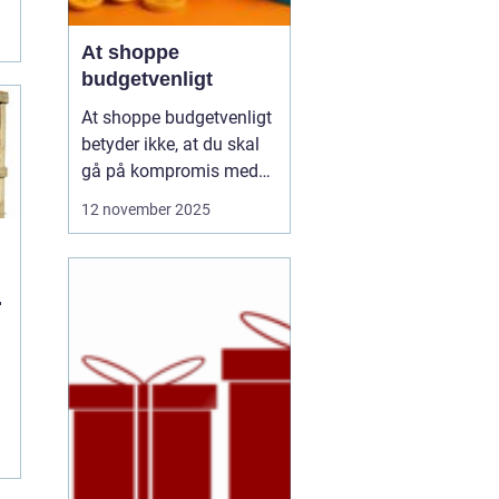
At shoppe
budgetvenligt
At shoppe budgetvenligt
betyder ikke, at du skal
gå på kompromis med
kvalitet eller stil. Det
12 november 2025
handler om at være
bevidst om, hvordan du
bruger dine penge, og
hvordan du kan få mest
muligt ud af dit budget.
Mange tror, at det k...