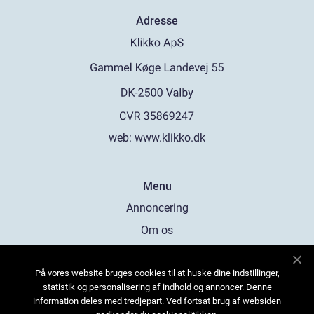
Adresse
web:
www.klikko.dk
Menu
Annoncering
Om os
Cookies
På vores website bruges cookies til at huske dine indstillinger,
Kontakt os
statistik og personalisering af indhold og annoncer. Denne
Sitemap
information deles med tredjepart. Ved fortsat brug af websiden