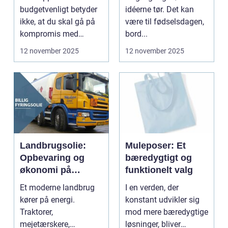
budgetvenligt betyder
idéerne tør. Det kan
ikke, at du skal gå på
være til fødselsdagen,
kompromis med
bord...
kvalitet eller stil...
12 november 2025
12 november 2025
Landbrugsolie:
Muleposer: Et
Opbevaring og
bæredygtigt og
økonomi på
funktionelt valg
gården
Et moderne landbrug
I en verden, der
kører på energi.
konstant udvikler sig
Traktorer,
mod mere bæredygtige
mejetærskere,
løsninger, bliver