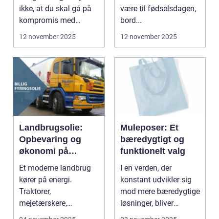
ikke, at du skal gå på
være til fødselsdagen,
kompromis med
bord...
kvalitet eller stil...
12 november 2025
12 november 2025
Landbrugsolie:
Muleposer: Et
Opbevaring og
bæredygtigt og
økonomi på
funktionelt valg
gården
Et moderne landbrug
I en verden, der
kører på energi.
konstant udvikler sig
Traktorer,
mod mere bæredygtige
mejetærskere,
løsninger, bliver
transport, tø...
produkter...