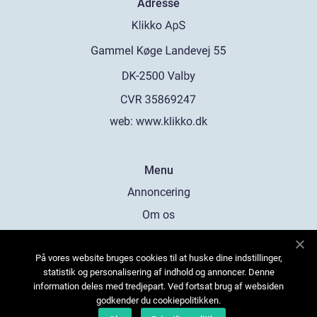
Adresse
web:
www.klikko.dk
Menu
Annoncering
Om os
Cookies
På vores website bruges cookies til at huske dine indstillinger,
Kontakt os
statistik og personalisering af indhold og annoncer. Denne
Sitemap
information deles med tredjepart. Ved fortsat brug af websiden
godkender du cookiepolitikken.