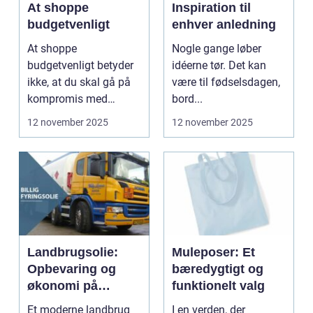
At shoppe
Inspiration til
budgetvenligt
enhver anledning
At shoppe
Nogle gange løber
budgetvenligt betyder
idéerne tør. Det kan
ikke, at du skal gå på
være til fødselsdagen,
kompromis med
bord...
kvalitet eller stil...
12 november 2025
12 november 2025
Landbrugsolie:
Muleposer: Et
Opbevaring og
bæredygtigt og
økonomi på
funktionelt valg
gården
Et moderne landbrug
I en verden, der