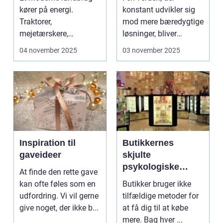
kører på energi.
konstant udvikler sig
Traktorer,
mod mere bæredygtige
mejetærskere,
løsninger, bliver
transport, tø...
produkter...
04 november 2025
03 november 2025
Inspiration til
Butikkernes
gaveideer
skjulte
psykologiske
At finde den rette gave
tricks
kan ofte føles som en
Butikker bruger ikke
udfordring. Vi vil gerne
tilfældige metoder for
give noget, der ikke b...
at få dig til at købe
mere. Bag hver ...