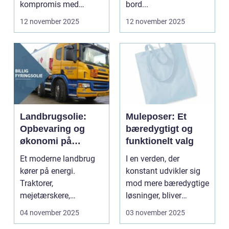
kompromis med
bord...
kvalitet eller stil...
12 november 2025
12 november 2025
Landbrugsolie:
Muleposer: Et
Opbevaring og
bæredygtigt og
økonomi på
funktionelt valg
gården
Et moderne landbrug
I en verden, der
kører på energi.
konstant udvikler sig
Traktorer,
mod mere bæredygtige
mejetærskere,
løsninger, bliver
transport, tø...
produkter...
04 november 2025
03 november 2025