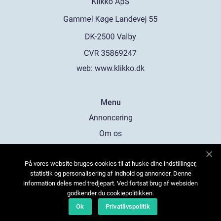
web:
www.klikko.dk
Menu
Annoncering
Om os
Cookies
På vores website bruges cookies til at huske dine indstillinger,
Kontakt os
statistik og personalisering af indhold og annoncer. Denne
Sitemap
information deles med tredjepart. Ved fortsat brug af websiden
godkender du cookiepolitikken.
Ok
Privatlivspolitik