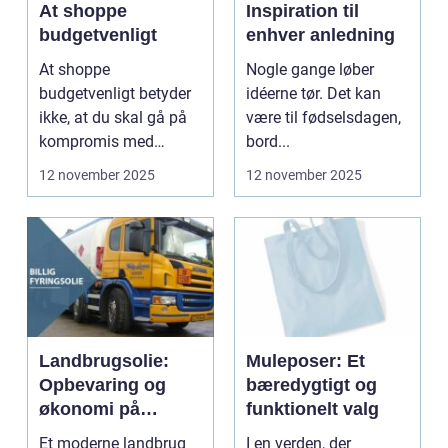
At shoppe
Inspiration til
budgetvenligt
enhver anledning
At shoppe
Nogle gange løber
budgetvenligt betyder
idéerne tør. Det kan
ikke, at du skal gå på
være til fødselsdagen,
kompromis med
bord...
kvalitet eller stil...
12 november 2025
12 november 2025
Landbrugsolie:
Muleposer: Et
Opbevaring og
bæredygtigt og
økonomi på
funktionelt valg
gården
Et moderne landbrug
I en verden, der