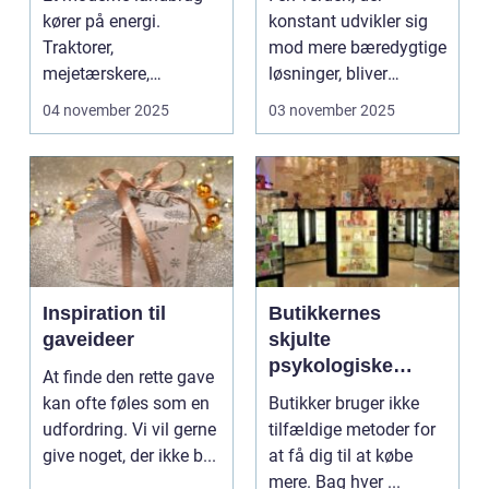
kører på energi.
konstant udvikler sig
Traktorer,
mod mere bæredygtige
mejetærskere,
løsninger, bliver
transport, tø...
produkter...
04 november 2025
03 november 2025
Inspiration til
Butikkernes
gaveideer
skjulte
psykologiske
At finde den rette gave
tricks
kan ofte føles som en
Butikker bruger ikke
udfordring. Vi vil gerne
tilfældige metoder for
give noget, der ikke b...
at få dig til at købe
mere. Bag hver ...