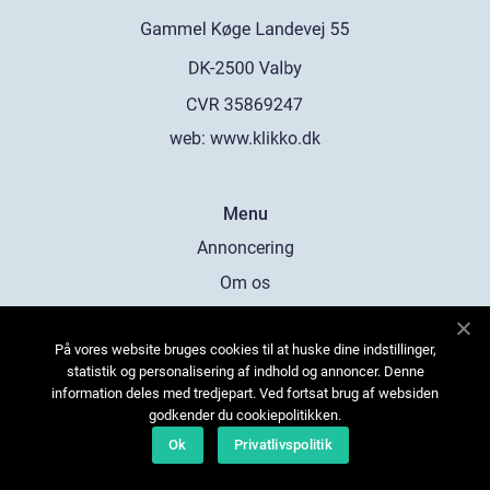
web:
www.klikko.dk
Menu
Annoncering
Om os
Cookies
På vores website bruges cookies til at huske dine indstillinger,
Kontakt os
statistik og personalisering af indhold og annoncer. Denne
Sitemap
information deles med tredjepart. Ved fortsat brug af websiden
godkender du cookiepolitikken.
Ok
Privatlivspolitik