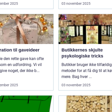
ember 2025
03 november 2025
ration til gaveideer
Butikkernes skjulte
psykologiske tricks
de den rette gave kan ofte
som en udfordring. Vi vil
Butikker bruger ikke tilfældi
give noget, der ikke b...
metoder for at få dig til at k
mere. Bag hver ...
ember 2025
03 november 2025