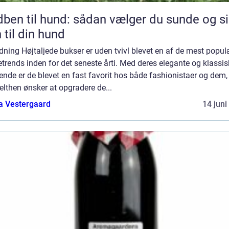
l hund: sådan vælger du sunde og sikre
 til din hund
dning Højtaljede bukser er uden tvivl blevet en af de mest popu
rends inden for det seneste årti. Med deres elegante og klassis
nde er de blevet en fast favorit hos både fashionistaer og dem,
lthen ønsker at opgradere de...
a Vestergaard
14 juni