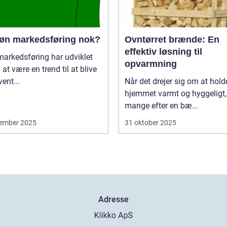
røn markedsføring nok?
Ovntørret brænde: En
effektiv løsning til
arkedsføring har udviklet
opvarmning
a at være en trend til at blive
vent...
Når det drejer sig om at hold
hjemmet varmt og hyggeligt,
mange efter en bæ...
ember 2025
31 oktober 2025
Adresse