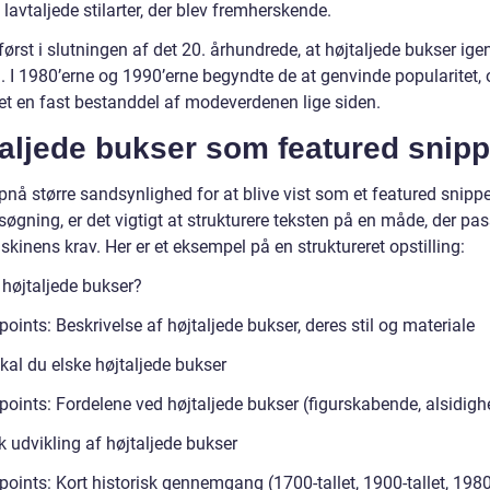
lavtaljede stilarter, der blev fremherskende.
først i slutningen af det 20. århundrede, at højtaljede bukser ige
. I 1980’erne og 1990’erne begyndte de at genvinde popularitet, 
et en fast bestanddel af modeverdenen lige siden.
aljede bukser som featured snipp
pnå større sandsynlighed for at blive vist som et featured snipp
øgning, er det vigtigt at strukturere teksten på en måde, der pass
inens krav. Her er et eksempel på en struktureret opstilling:
 højtaljede bukser?
points: Beskrivelse af højtaljede bukser, deres stil og materiale
kal du elske højtaljede bukser
points: Fordelene ved højtaljede bukser (figurskabende, alsidigh
k udvikling af højtaljede bukser
points: Kort historisk gennemgang (1700-tallet, 1900-tallet, 198