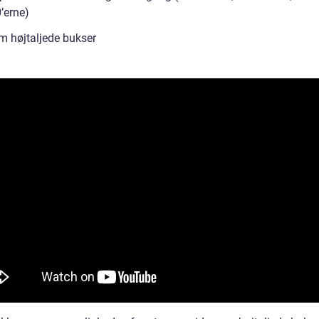
’erne)
m højtaljede bukser