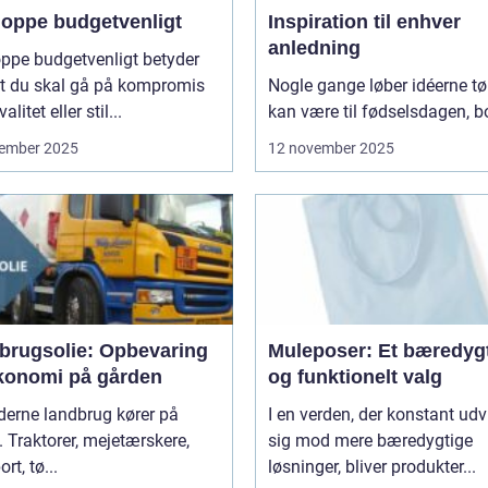
hoppe budgetvenligt
Inspiration til enhver
anledning
ppe budgetvenligt betyder
at du skal gå på kompromis
Nogle gange løber idéerne tø
litet eller stil...
kan være til fødselsdagen, bo
ember 2025
12 november 2025
brugsolie: Opbevaring
Muleposer: Et bæredygt
konomi på gården
og funktionelt valg
derne landbrug kører på
I en verden, der konstant udv
. Traktorer, mejetærskere,
sig mod mere bæredygtige
rt, tø...
løsninger, bliver produkter...