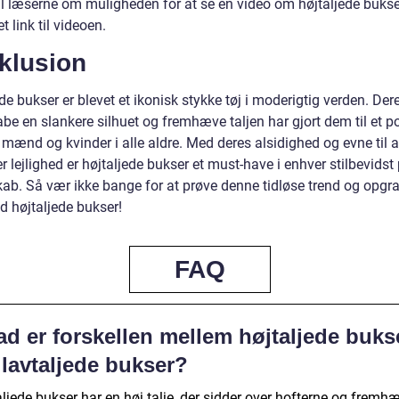
l læserne om muligheden for at se en video om højtaljede bukse
t link til videoen.
klusion
de bukser er blevet et ikonisk stykke tøj i moderigtig verden. Der
kabe en slankere silhuet og fremhæve taljen har gjort dem til et 
 mænd og kvinder i alle aldre. Med deres alsidighed og evne til a
er lejlighed er højtaljede bukser et must-have i enhver stilbevids
ab. Så vær ikke bange for at prøve denne tidløse trend og opgra
d højtaljede bukser!
FAQ
d er forskellen mellem højtaljede buks
 lavtaljede bukser?
ljede bukser har en høj talje, der sidder over hofterne og fremh