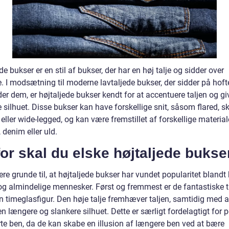
de bukser er en stil af bukser, der har en høj talje og sidder over
. I modsætning til moderne lavtaljede bukser, der sidder på hoft
der dem, er højtaljede bukser kendt for at accentuere taljen og gi
 silhuet. Disse bukser kan have forskellige snit, såsom flared, sk
eller wide-legged, og kan være fremstillet af forskellige materia
denim eller uld.
or skal du elske højtaljede bukse
lere grunde til, at højtaljede bukser har vundet popularitet blandt
og almindelige mennesker. Først og fremmest er de fantastiske ti
n timeglasfigur. Den høje talje fremhæver taljen, samtidig med a
n længere og slankere silhuet. Dette er særligt fordelagtigt for 
te ben, da de kan skabe en illusion af længere ben ved at bære