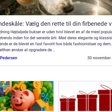
deskåle: Vælg den rette til din firbenede 
dning Højtaljede bukser er uden tvivl blevet en af de mest popu
rends inden for det seneste årti. Med deres elegante og klassis
nde er de blevet en fast favorit hos både fashionistaer og dem,
lthen ønsker at opgradere de...
 Pedersen
30 november