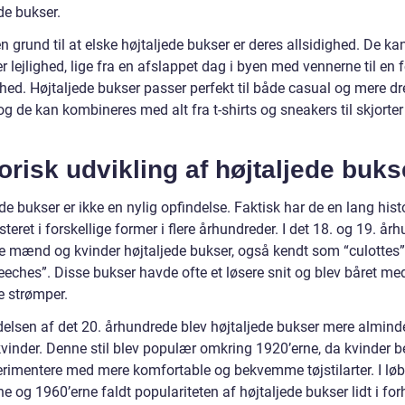
de bukser.
 grund til at elske højtaljede bukser er deres allsidighed. De ka
er lejlighed, lige fra en afslappet dag i byen med vennerne til en 
hed. Højtaljede bukser passer perfekt til både casual og mere d
 og de kan kombineres med alt fra t-shirts og sneakers til skjorter
orisk udvikling af højtaljede buks
de bukser er ikke en nylig opfindelse. Faktisk har de en lang hist
steret i forskellige former i flere århundreder. I det 18. og 19. år
e mænd og kvinder højtaljede bukser, også kendt som “culottes” 
eeches”. Disse bukser havde ofte et løsere snit og blev båret me
 strømper.
delsen af det 20. århundrede blev højtaljede bukser mere almind
kvinder. Denne stil blev populær omkring 1920’erne, da kvinder 
erimentere med mere komfortable og bekvemme tøjstilarter. I løb
e og 1960’erne faldt populariteten af højtaljede bukser lidt i forh