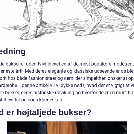
ledning
ede bukser er uden tvivl blevet en af de mest populære modetren
seneste årti. Med deres elegante og klassiske udseende er de ble
vorit hos både fashionistaer og dem, der simpelthen ønsker at o
rderobe. I denne artikel vil vi dykke ned i, hvad der er vigtigt at 
de bukser, deres historiske udvikling og hvorfor de er en must-ha
stilbevidst persons klædeskab.
 er højtaljede bukser?