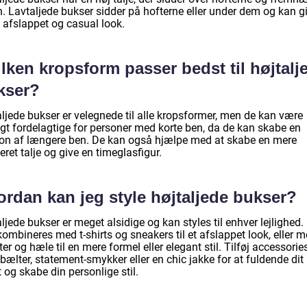
n. Lavtaljede bukser sidder på hofterne eller under dem og kan gi
 afslappet og casual look.
lken kropsform passer bedst til højtalj
kser?
aljede bukser er velegnede til alle kropsformer, men de kan være
igt fordelagtige for personer med korte ben, da de kan skabe en
sion af længere ben. De kan også hjælpe med at skabe en mere
eret talje og give en timeglasfigur.
ordan kan jeg style højtaljede bukser?
ljede bukser er meget alsidige og kan styles til enhver lejlighed.
ombineres med t-shirts og sneakers til et afslappet look, eller 
ter og hæle til en mere formel eller elegant stil. Tilføj accessorie
ælter, statement-smykker eller en chic jakke for at fuldende dit
t og skabe din personlige stil.