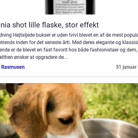
Aronia shot lille flaske, stor effekt
dning Højtaljede bukser er uden tvivl blevet en af de mest popu
rends inden for det seneste årti. Med deres elegante og klassis
nde er de blevet en fast favorit hos både fashionistaer og dem,
lthen ønsker at opgradere de...
a Rasmusen
31 januar