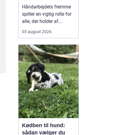
kreativ ro
Håndarbejdets fremme
spiller en vigtig rolle for
alle, der holder af
broderi, strik og kreativt
03 august 2026
arbejde med garn. Når vi
taler om klassisk dansk
broderi og smukke
tekstiler, handler det
både om gode
materialer, tydelige
mønst...
Kødben til hund:
sådan vælger du