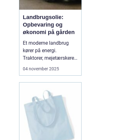
Landbrugsolie:
Opbevaring og
økonomi på gården
Et moderne landbrug
kører på energi.
Traktorer, mejetærskere,
transport, tørring af korn
04 november 2025
og opvarmning af
bygninger kræver stabile
brændsler og
smøremidler. Vi
gennemgår her, hvad du
skal vide for at...