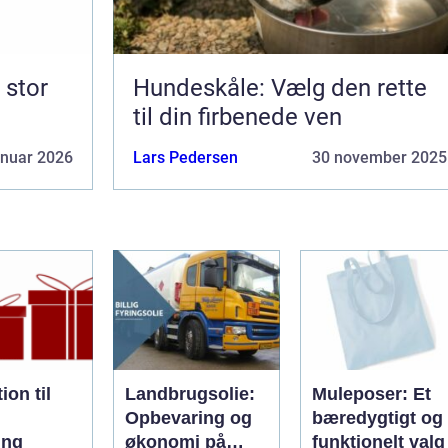
Hundeskåle: Vælg den rette
til din firbenede ven
anuar 2026
Lars Pedersen
30 november 2025
ion til
Landbrugsolie:
Muleposer: Et
Opbevaring og
bæredygtigt og
ing
økonomi på
funktionelt valg