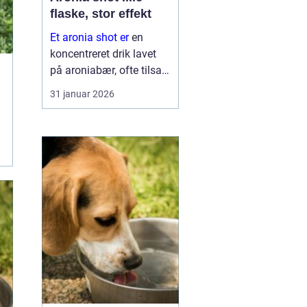
flaske, stor effekt
Et aronia shot er
en
koncentreret drik lavet
på aroniabær, ofte tilsat
andre frugter og
31 januar 2026
krydderier. Mange bruger
det som en daglig rutine,
lidt som en vitaminpille i
fl...