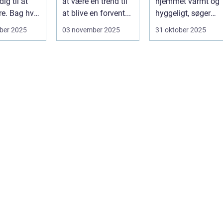
dig til at
at være en trend til
hjemmet varmt og
e. Bag hver
at blive en forvent...
hyggeligt, søger
mange efter en
ber 2025
03 november 2025
31 oktober 2025
bæ...