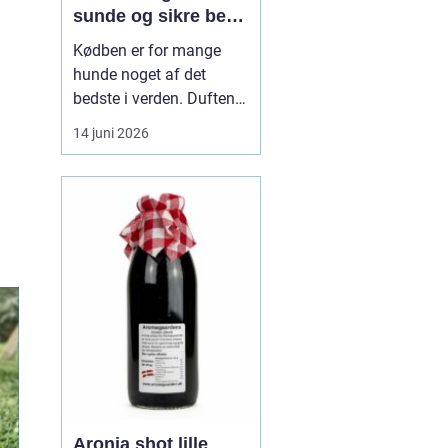
sunde og sikre ben
til din hund
Kødben er for mange
hunde noget af det
bedste i verden. Duften
af tørret okseknogle eller
14 juni 2026
et lækkert marvben kan
få selv den mest kræsne
hund til at spidse ører.
Men hvordan vælger
man kødben, som b...
Aronia shot lille