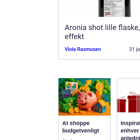
Aronia shot lille flaske, stor
effekt
Viola Rasmusen
31 j
At shoppe
Inspirat
budgetvenligt
enhver
anledn