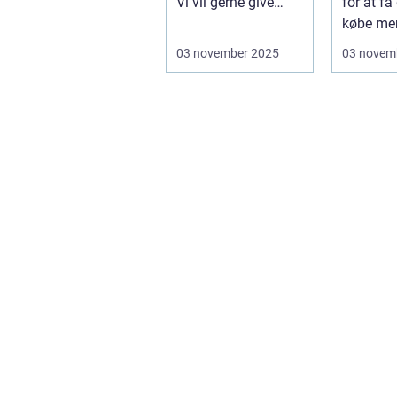
Vi vil gerne give
for at få 
noget, der ikke b...
købe mer
...
03 november 2025
03 novem