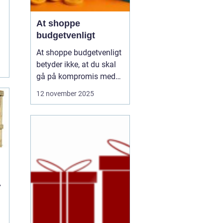
At shoppe
budgetvenligt
At shoppe budgetvenligt
betyder ikke, at du skal
gå på kompromis med
kvalitet eller stil. Det
12 november 2025
handler om at være
bevidst om, hvordan du
bruger dine penge, og
hvordan du kan få mest
muligt ud af dit budget.
Mange tror, at det k...