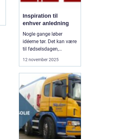
Inspiration til
enhver anledning
Nogle gange løber
idéerne tør. Det kan være
til fødselsdagen,
borddækningen eller en
12 november 2025
særlig gave. Vi kender
det godt – man vil gerne
gøre noget særligt, men
ender i de samme
rutiner. De...