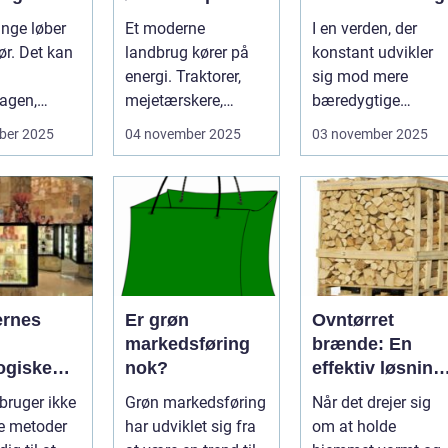
gården
nge løber
Et moderne
I en verden, der
ør. Det kan
landbrug kører på
konstant udvikler
energi. Traktorer,
sig mod mere
agen,
mejetærskere,
bæredygtige
transport, tø...
løsninger, bliver
ber 2025
04 november 2025
03 november 2025
produkter...
ernes
Er grøn
Ovntørret
markedsføring
brænde: En
ogiske
nok?
effektiv løsning
til opvarmning
 bruger ikke
Grøn markedsføring
Når det drejer sig
ge metoder
har udviklet sig fra
om at holde