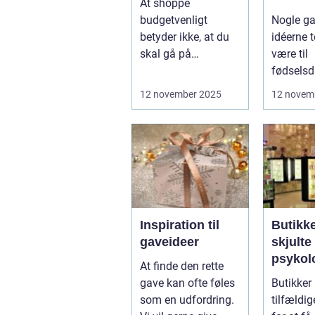
At shoppe
budgetvenligt
Nogle ga
betyder ikke, at du
idéerne t
skal gå på
være til
kompromis med
fødselsd
kvalitet eller stil...
bord...
12 november 2025
12 novem
Inspiration til
Butikk
gaveideer
skjulte
psykol
At finde den rette
tricks
gave kan ofte føles
Butikker
som en udfordring.
tilfældi