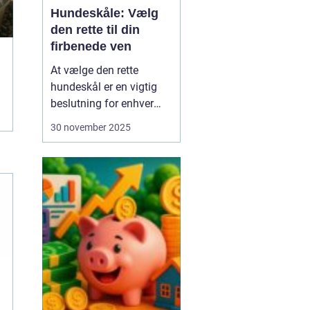
Hundeskåle: Vælg
den rette til din
firbenede ven
At vælge den rette
hundeskål er en vigtig
beslutning for enhver
hundeejer. Hundeskåle er
30 november 2025
ikke bare et sted, hvor
din hund får sine
måltider serveret; det er
en del af din hunds
daglige rutine og kan
have stor betydning f...