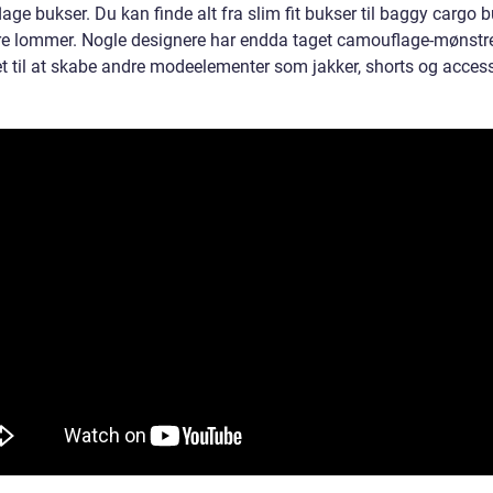
ge bukser. Du kan finde alt fra slim fit bukser til baggy cargo 
re lommer. Nogle designere har endda taget camouflage-mønstr
et til at skabe andre modeelementer som jakker, shorts og access