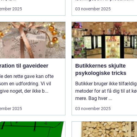
ember 2025
03 november 2025
ration til gaveideer
Butikkernes skjulte
psykologiske tricks
de den rette gave kan ofte
som en udfordring. Vi vil
Butikker bruger ikke tilfældi
give noget, der ikke b...
metoder for at få dig til at k
mere. Bag hver ...
ember 2025
03 november 2025