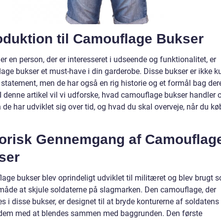
oduktion til Camouflage Bukser
er en person, der er interesseret i udseende og funktionalitet, er
age bukser et must-have i din garderobe. Disse bukser er ikke k
 statement, men de har også en rig historie og et formål bag der
I denne artikel vil vi udforske, hvad camouflage bukser handler 
de har udviklet sig over tid, og hvad du skal overveje, når du kø
torisk Gennemgang af Camouflag
ser
ge bukser blev oprindeligt udviklet til militæret og blev brugt 
 måde at skjule soldaterne på slagmarken. Den camouflage, der
 i disse bukser, er designet til at bryde konturerne af soldatens
dem med at blendes sammen med baggrunden. Den første