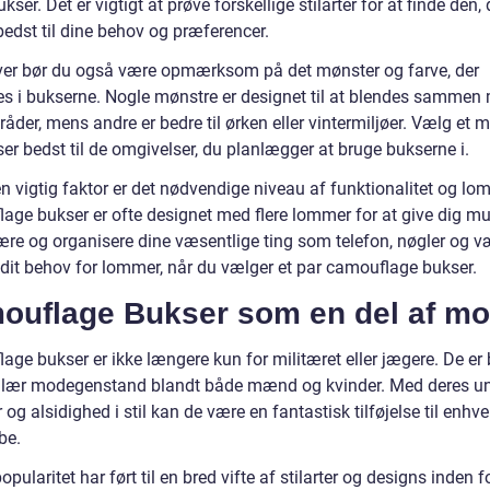
kser. Det er vigtigt at prøve forskellige stilarter for at finde den, 
bedst til dine behov og præferencer.
er bør du også være opmærksom på det mønster og farve, der
s i bukserne. Nogle mønstre er designet til at blendes sammen
der, mens andre er bedre til ørken eller vintermiljøer. Vælg et m
er bedst til de omgivelser, du planlægger at bruge bukserne i.
n vigtig faktor er det nødvendige niveau af funktionalitet og lo
age bukser er ofte designet med flere lommer for at give dig m
ære og organisere dine væsentlige ting som telefon, nøgler og væ
 dit behov for lommer, når du vælger et par camouflage bukser.
ouflage Bukser som en del af m
ge bukser er ikke længere kun for militæret eller jægere. De er 
lær modegenstand blandt både mænd og kvinder. Med deres un
og alsidighed i stil kan de være en fantastisk tilføjelse til enhve
be.
pularitet har ført til en bred vifte af stilarter og designs inden f