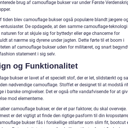
terede brug af camouflage bukser var under Første Verdenskri
opper.
 af tiden blev camouflage bukser også populære blandt jægere o
-entusiaster. De opdagede, at den samme camouflage-teknologi
 naturen for at skjule sig for byttedyr eller øge chancerne for
ldt at nærme sig dyrene under jagten. Dette førte til et boom i
iteten af camouflage bukser uden for militæret, og snart begynd
 fashion statement i sig selv.
gn og Funktionalitet
ge bukser er lavet af et specielt stof, der er let, slidstærkt og s
 den nødvendige camouflage. Stoffet er designet til at modstå rift
ge i barske omgivelser. Det er også ofte vandafvisende for at giv
else mod elementerne.
øber camouflage bukser, er der et par faktorer, du skal overveje.
est er det vigtigt at finde den rigtige pasform til din kropsstørr
mouflage bukser fås i forskellige stilarter som slim fit, bootcut e