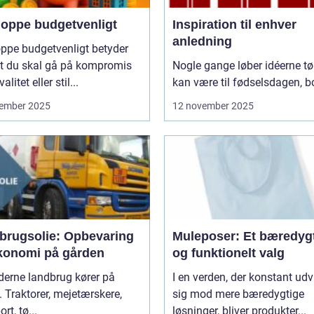
hoppe budgetvenligt
Inspiration til enhver
anledning
ppe budgetvenligt betyder
at du skal gå på kompromis
Nogle gange løber idéerne tø
litet eller stil...
kan være til fødselsdagen, bo
ember 2025
12 november 2025
brugsolie: Opbevaring
Muleposer: Et bæredygt
konomi på gården
og funktionelt valg
derne landbrug kører på
I en verden, der konstant udv
. Traktorer, mejetærskere,
sig mod mere bæredygtige
rt, tø...
løsninger, bliver produkter...