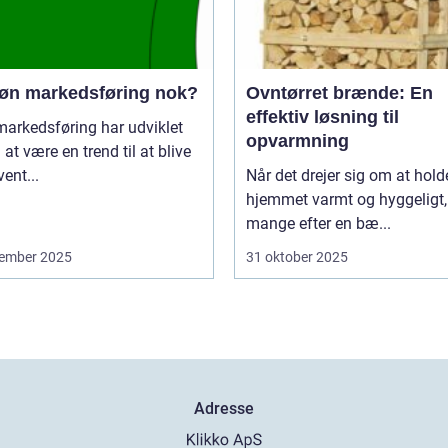
røn markedsføring nok?
Ovntørret brænde: En
effektiv løsning til
arkedsføring har udviklet
opvarmning
a at være en trend til at blive
vent...
Når det drejer sig om at hold
hjemmet varmt og hyggeligt,
mange efter en bæ...
ember 2025
31 oktober 2025
Adresse