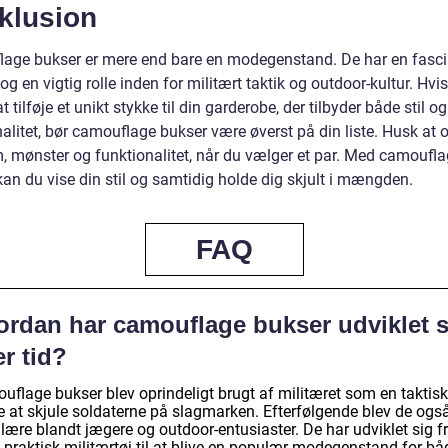
klusion
age bukser er mere end bare en modegenstand. De har en fasc
 og en vigtig rolle inden for militært taktik og outdoor-kultur. Hvi
t tilføje et unikt stykke til din garderobe, der tilbyder både stil og
alitet, bør camouflage bukser være øverst på din liste. Husk at 
, mønster og funktionalitet, når du vælger et par. Med camoufl
an du vise din stil og samtidig holde dig skjult i mængden.
FAQ
ordan har camouflage bukser udviklet s
r tid?
uflage bukser blev oprindeligt brugt af militæret som en taktisk
 at skjule soldaterne på slagmarken. Efterfølgende blev de ogs
ære blandt jægere og outdoor-entusiaster. De har udviklet sig fr
 praktisk militærtøj til at blive en populær modegenstand for bå