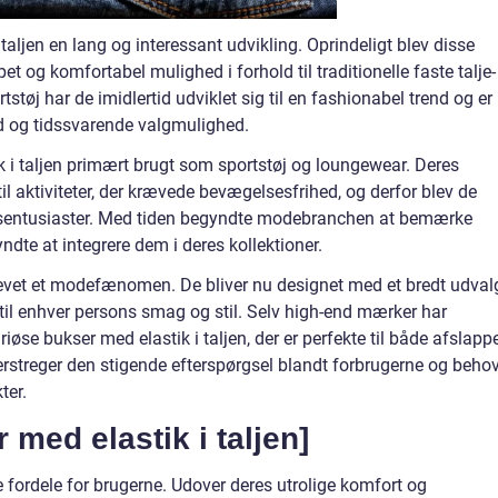
 taljen en lang og interessant udvikling. Oprindeligt blev disse
 og komfortabel mulighed i forhold til traditionelle faste talje-
støj har de imidlertid udviklet sig til en fashionabel trend og er
ld og tidssvarende valgmulighed.
k i taljen primært brugt som sportstøj og loungewear. Deres
il aktiviteter, der krævede bevægelsesfrihed, og derfor blev de
ssentusiaster. Med tiden begyndte modebranchen at bemærke
ndte at integrere dem i deres kollektioner.
 blevet et modefænomen. De bliver nu designet med et bredt udval
r til enhver persons smag og stil. Selv high-end mærker har
øse bukser med elastik i taljen, der er perfekte til både afslapp
rstreger den stigende efterspørgsel blandt forbrugerne og beho
ter.
 med elastik i taljen]
 fordele for brugerne. Udover deres utrolige komfort og