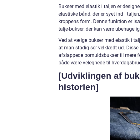
Bukser med elastik i taljen er design
elastiske bånd, der er syet ind i talje
kroppens form. Denne funktion er især
talje-bukser, der kan være ubehageli
Ved at vælge bukser med elastik i ta
at man stadig ser velklædt ud. Disse bu
afslappede bomuldsbukser til mere for
både være velegnede til hverdagsbrug 
[Udviklingen af buk
historien]