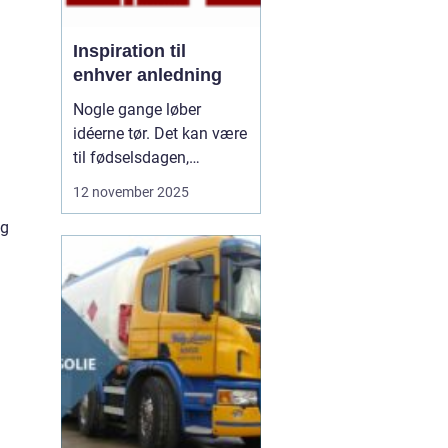
Inspiration til
enhver anledning
Nogle gange løber
idéerne tør. Det kan være
til fødselsdagen,
borddækningen eller en
12 november 2025
særlig gave. Vi kender
ig
det godt – man vil gerne
gøre noget særligt, men
ender i de samme
rutiner. De...