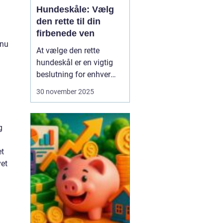
Hundeskåle: Vælg
den rette til din
firbenede ven
 nu
At vælge den rette
hundeskål er en vigtig
beslutning for enhver
hundeejer. Hundeskåle er
30 november 2025
ikke bare et sted, hvor
din hund får sine
måltider serveret; det er
g
en del af din hunds
daglige rutine og kan
et
have stor betydning f...
vet