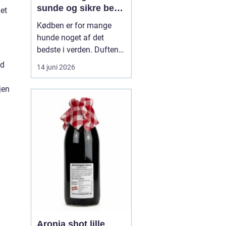
sunde og sikre ben
Det
til din hund
Kødben er for mange
hunde noget af det
bedste i verden. Duften
af tørret okseknogle eller
ed
14 juni 2026
et lækkert marvben kan
få selv den mest kræsne
jen
hund til at spidse ører.
Men hvordan vælger
man kødben, som b...
Aronia shot lille