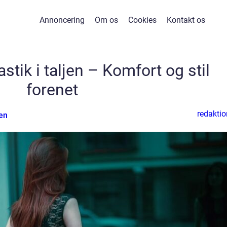
Annoncering
Om os
Cookies
Kontakt os
tik i taljen – Komfort og stil
forenet
redaktio
en