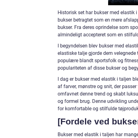
Historisk set har bukser med elastik i
bukser betragtet som en mere afslappet
bukser. Fra deres oprindelse som sport
almindeligt accepteret som en stilfu
I begyndelsen blev bukser med elasti
elastiske talje gjorde dem velegnede t
populære blandt sportsfolk og fitne
populariteten af disse bukser og begy
I dag er bukser med elastik i taljen
af farver, mønstre og snit, der passe
omfavnet denne trend og skabt luksuri
og formel brug. Denne udvikling unde
for komfortable og stilfulde tøjproduk
[Fordele ved bukser
Bukser med elastik i taljen har mange