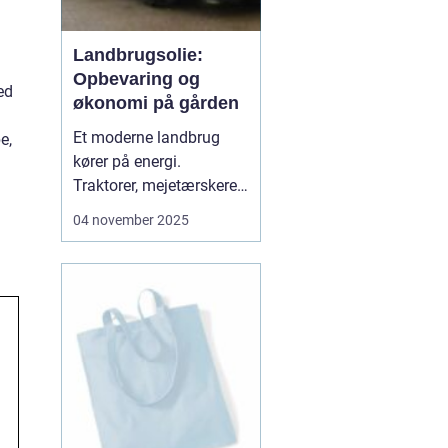
Landbrugsolie:
Opbevaring og
ed
økonomi på gården
Et moderne landbrug
e,
kører på energi.
Traktorer, mejetærskere,
transport, tørring af korn
04 november 2025
og opvarmning af
bygninger kræver stabile
brændsler og
smøremidler. Vi
gennemgår her, hvad du
skal vide for at...