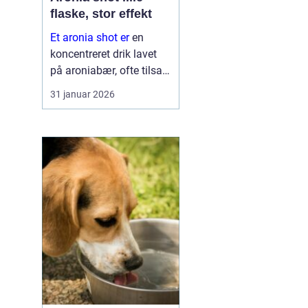
flaske, stor effekt
Et aronia shot er
en
koncentreret drik lavet
på aroniabær, ofte tilsat
andre frugter og
31 januar 2026
krydderier. Mange bruger
det som en daglig rutine,
lidt som en vitaminpille i
fl...