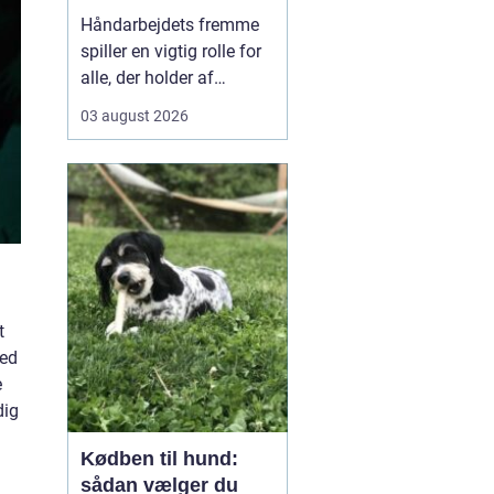
kreativ ro
Håndarbejdets fremme
spiller en vigtig rolle for
alle, der holder af
broderi, strik og kreativt
03 august 2026
arbejde med garn. Når vi
taler om klassisk dansk
broderi og smukke
tekstiler, handler det
både om gode
materialer, tydelige
mønst...
t
med
e
dig
Kødben til hund:
sådan vælger du