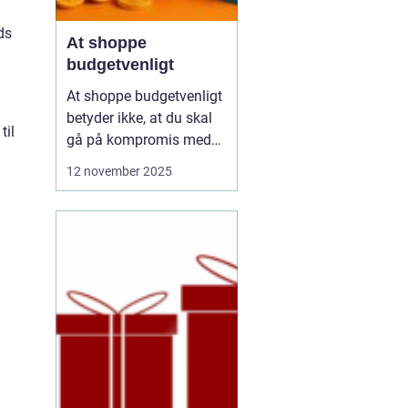
ds
At shoppe
budgetvenligt
At shoppe budgetvenligt
betyder ikke, at du skal
til
gå på kompromis med
kvalitet eller stil. Det
12 november 2025
handler om at være
bevidst om, hvordan du
bruger dine penge, og
hvordan du kan få mest
muligt ud af dit budget.
Mange tror, at det k...