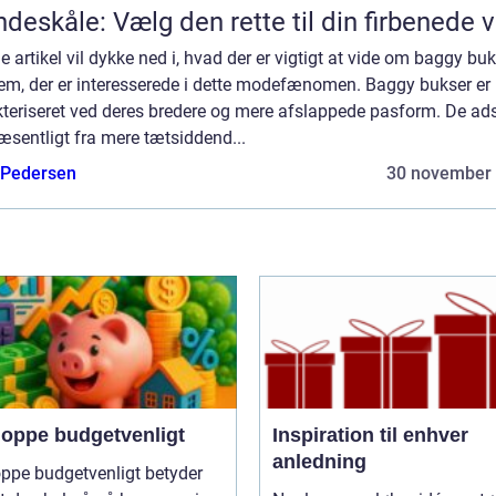
deskåle: Vælg den rette til din firbenede 
 artikel vil dykke ned i, hvad der er vigtigt at vide om baggy bu
dem, der er interesserede i dette modefænomen. Baggy bukser er
teriseret ved deres bredere og mere afslappede pasform. De ads
æsentligt fra mere tætsiddend...
 Pedersen
30 november
hoppe budgetvenligt
Inspiration til enhver
anledning
ppe budgetvenligt betyder