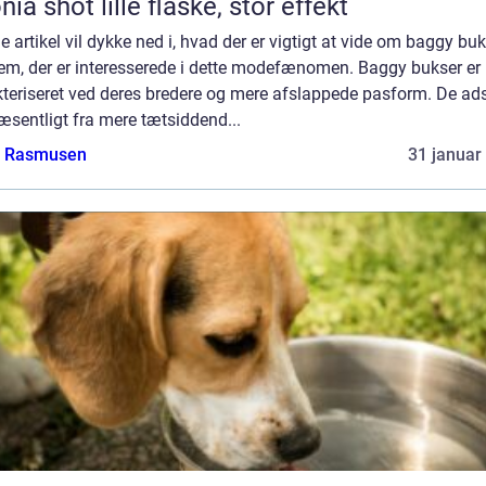
Aronia shot lille flaske, stor effekt
 artikel vil dykke ned i, hvad der er vigtigt at vide om baggy bu
dem, der er interesserede i dette modefænomen. Baggy bukser er
teriseret ved deres bredere og mere afslappede pasform. De ads
æsentligt fra mere tætsiddend...
a Rasmusen
31 januar