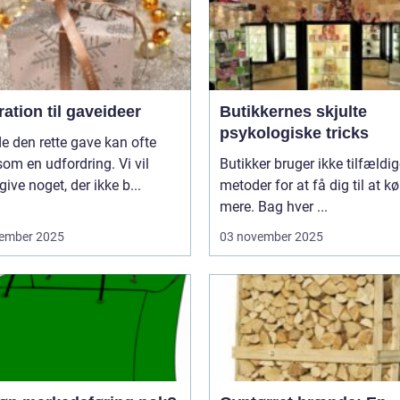
ration til gaveideer
Butikkernes skjulte
psykologiske tricks
de den rette gave kan ofte
som en udfordring. Vi vil
Butikker bruger ikke tilfældi
give noget, der ikke b...
metoder for at få dig til at k
mere. Bag hver ...
ember 2025
03 november 2025