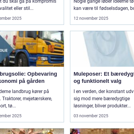
at du skal gå på kompromis
Nogle gange løber idéerne tø
litet eller stil...
kan være til fødselsdagen, bo
ember 2025
12 november 2025
brugsolie: Opbevaring
Muleposer: Et bæredygt
konomi på gården
og funktionelt valg
derne landbrug kører på
I en verden, der konstant udv
. Traktorer, mejetærskere,
sig mod mere bæredygtige
rt, tø...
løsninger, bliver produkter...
ember 2025
03 november 2025