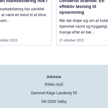
røn markedsføring nok?
Ovntørret brænde: En
effektiv løsning til
arkedsføring har udviklet
opvarmning
a at være en trend til at blive
vent...
Når det drejer sig om at hold
hjemmet varmt og hyggeligt,
mange efter en bæ...
ember 2025
31 oktober 2025
Adresse