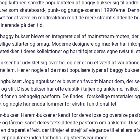
hop-kulturen spredte populariteten af baggy bukser sig til andre
urer som skateboard-, punk- og grunge-scenen i 1990’erne. Denne
set for at være en modreaktion mod de mere stramt siddende buk
inerende på den tid.
r baggy bukser blevet en integreret del af mainstream-moten, der
kellige stilarter og smag. Moderne designere og mærker har inkor
tetikken i deres kollektioner og har tilføjet deres egne twist til st
kser har udviklet sig over tid, og der er nu et væld af variatione
mellem. Her er nogle af de mest populære typer af baggy bukser
ingbukser: Joggingbukser er blevet en favorit blandt dem, der sø
og stil. Disse bukser har ofte elastik i taljen og anklerne, hvilket
 for en behagelig pasform. De findes i forskellige materialer og
, og nogle har endda lommer for ekstra funktionalitet.
m-bukser: Harem-bukser er kendt for deres løse og oversize pasf
e og lårene, samt deres tætsiddende pasform om anklerne. Diss
 en draperet effekt, der tilføjer et strejf af elegance til et ellers a
e er populære inden for boho- og streetwear-mode.