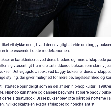
tikel vil dykke ned i, hvad der er vigtigt at vide om baggy bukser
r er interesserede i dette modefænomen.
ukser er karakteriseret ved deres bredere og mere afslappede p
ller sig væsentligt fra mere tætsiddende bukser, som skinny jean
 bukser. Det vigtigste aspekt ved baggy bukser er deres afslappe
ige styling, der giver mulighed for mere bevægelsesfrihed og ko
il startede oprindeligt som en del af den hip-hop kultur i 1980’e
ne. Hip-hop kunstnere og dansere begyndte at bære baggy buks
f deres signaturlook. Disse bukser blev ofte båret på hofterne i s
ljen, hvilket skabte en ekstra afslappet og nonchalant stil.