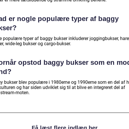
ad er nogle populære typer af baggy
kser?
e populære typer af baggy bukser inkluderer joggingbukser, har
er, wide-leg bukser og cargo-bukser.
ornår opstod baggy bukser som en mo
end?
y bukser blev populære i 1980erne og 1990erne som en del af h
ulturen og har siden udviklet sig til at blive en integreret del af
stream-moten.
Få læst flere indlæg her