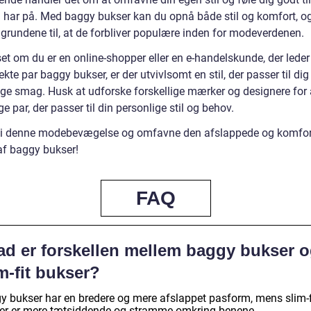
 har på. Med baggy bukser kan du opnå både stil og komfort, og
 grundene til, at de forbliver populære inden for modeverdenen.
t om du er en online-shopper eller en e-handelskunde, der leder 
ekte par baggy bukser, er der utvivlsomt en stil, der passer til dig
ige smag. Husk at udforske forskellige mærker og designere for 
ige par, der passer til din personlige stil og behov.
 i denne modebevægelse og omfavne den afslappede og komfor
af baggy bukser!
FAQ
ad er forskellen mellem baggy bukser 
m-fit bukser?
y bukser har en bredere og mere afslappet pasform, mens slim-f
er er mere tætsiddende og stramme omkring benene.