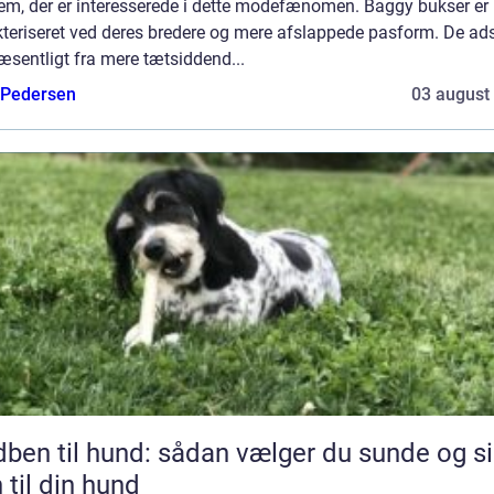
dem, der er interesserede i dette modefænomen. Baggy bukser er
teriseret ved deres bredere og mere afslappede pasform. De ads
æsentligt fra mere tætsiddend...
 Pedersen
03 august
l hund: sådan vælger du sunde og sikre
 til din hund