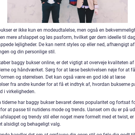
ukser er ikke kun en modeudtalelse, men også en bekvemmelig
 en mere afslappet og løs pasform, hvilket gør dem ideelle til da
ppede lejligheder. De kan nemt styles op eller ned, afhængigt af
gen og din personlige stil.
øber baggy bukser online, er det vigtigt at overveje kvaliteten af
erne og håndværket. Sørg for at læse beskrivelsen nøje for at få
ormen og størrelsen. Det kan også være en god idé at læse
ser fra andre kunder for at få et indtryk af, hvordan bukserne p
d i virkeligheden.
tiderne har baggy bukser bevaret deres popularitet og fortsat f
 for at passe til nutidens mode og trends. Uanset om du er på ud
 afslappet og trendy stil eller noget mere formelt med et twist, e
t alsidigt og behageligt valg.
 ende handler det om at omfavne din egen stil og føle dig godt til