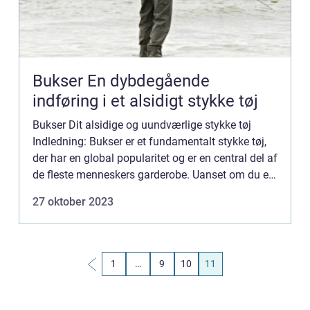
Bukser En dybdegående
indføring i et alsidigt stykke tøj
Bukser Dit alsidige og uundværlige stykke tøj
Indledning: Bukser er et fundamentalt stykke tøj,
der har en global popularitet og er en central del af
de fleste menneskers garderobe. Uanset om du er
en fashionista, der elsker at følge de nyeste
27 oktober 2023
trends...
1
…
9
10
11